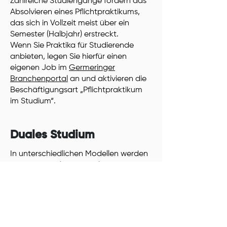
Zahlreiche Studiengänge fordern das
Absolvieren eines Pflichtpraktikums,
das sich in Vollzeit meist über ein
Semester (Halbjahr) erstreckt.
Wenn Sie Praktika für Studierende
anbieten, legen Sie hierfür einen
eigenen Job im
Germeringer
Branchenportal
an und aktivieren die
Beschäftigungsart „Pflichtpraktikum
im Studium“.
Duales Studium
In unterschiedlichen Modellen werden
heute betriebliche Ausbildung und das
Studium an Hochschulen für
angewandte Wissenschaft
(Fachhochschulen) oder an privaten
Hochschulen kombiniert.
Wenn Ihr Betrieb ein solches Duales