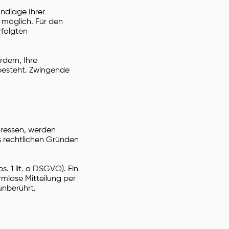
ndlage Ihrer
it möglich. Für den
rfolgten
rdern, Ihre
besteht. Zwingende
dressen, werden
us rechtlichen Gründen
. 1 lit. a DSGVO). Ein
ormlose Mitteilung per
unberührt.