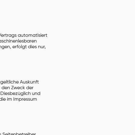
 Vertrags automatisiert
maschinenlesbaren
en, erfolgt dies nur,
eltliche Auskunft
d den Zweck der
 Diesbezüglich und
die im Impressum
s Seitenbetreiber