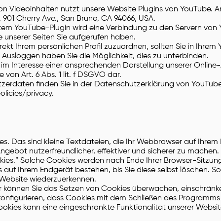
von Videoinhalten nutzt unsere Website Plugins von YouTube. A
, 901 Cherry Ave., San Bruno, CA 94066, USA.
iertem YouTube-Plugin wird eine Verbindung zu den Servern von 
e unserer Seiten Sie aufgerufen haben.
rekt Ihrem persönlichen Profil zuzuordnen, sollten Sie in Ihre
 Ausloggen haben Sie die Möglichkeit, dies zu unterbinden.
im Interesse einer ansprechenden Darstellung unserer Online-A
 von Art. 6 Abs. 1 lit. f DSGVO dar.
zerdaten finden Sie in der Datenschutzerklärung von YouTube
licies/privacy.
. Das sind kleine Textdateien, die Ihr Webbrowser auf Ihrem 
ngebot nutzerfreundlicher, effektiver und sicherer zu machen.
kies.” Solche Cookies werden nach Ende Ihrer Browser-Sitzung
auf Ihrem Endgerät bestehen, bis Sie diese selbst löschen. S
r Website wiederzuerkennen.
können Sie das Setzen von Cookies überwachen, einschränke
konfigurieren, dass Cookies mit dem Schließen des Programms 
okies kann eine eingeschränkte Funktionalität unserer Websit