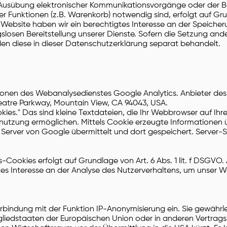
 Ausübung elektronischer Kommunikationsvorgänge oder der Be
r Funktionen (z.B. Warenkorb) notwendig sind, erfolgt auf Gru
ser Website haben wir ein berechtigtes Interesse an der Speiche
gslosen Bereitstellung unserer Dienste. Sofern die Setzung ande
den diese in dieser Datenschutzerklärung separat behandelt.
onen des Webanalysedienstes Google Analytics. Anbieter de
heatre Parkway, Mountain View, CA 94043, USA.
ies." Das sind kleine Textdateien, die Ihr Webbrowser auf Ih
nutzung ermöglichen. Mittels Cookie erzeugte Informationen 
Server von Google übermittelt und dort gespeichert. Server-S
ookies erfolgt auf Grundlage von Art. 6 Abs. 1 lit. f DSGVO. A
tes Interesse an der Analyse des Nutzerverhaltens, um unser
erbindung mit der Funktion IP-Anonymisierung ein. Sie gewährl
tgliedstaaten der Europäischen Union oder in anderen Vertrag