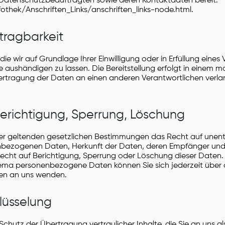
der Datenschutzbeauftragten sowie deren Kontaktdaten bereit:
thek/Anschriften_Links/anschriften_links-node.html.
tragbarkeit
ie wir auf Grundlage Ihrer Einwilligung oder in Erfüllung eines
te aushändigen zu lassen. Die Bereitstellung erfolgt in einem 
ertragung der Daten an einen anderen Verantwortlichen verlang
Berichtigung, Sperrung, Löschung
er geltenden gesetzlichen Bestimmungen das Recht auf unentg
enbezogenen Daten, Herkunft der Daten, deren Empfänger un
echt auf Berichtigung, Sperrung oder Löschung dieser Daten.
ema personenbezogene Daten können Sie sich jederzeit über 
ten an uns wenden.
lüsselung
hutz der Übertragung vertraulicher Inhalte, die Sie an uns al